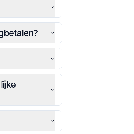
ugbetalen?
ijke