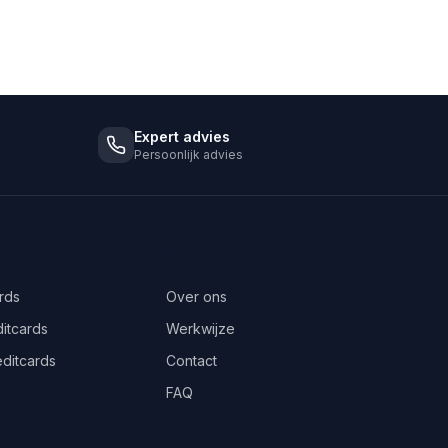
Expert advies
Persoonlijk advies
n
Over ons
ards
Over ons
itcards
Werkwijze
editcards
Contact
FAQ