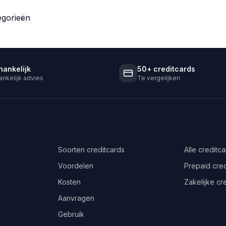
egorieën
hankelijk
50+ creditcards
nkelijk advies
Te vergelijken
Informatie
Vergelijke
Soorten creditcards
Alle creditc
Voordelen
Prepaid cred
Kosten
Zakelijke cr
Aanvragen
Gebruik